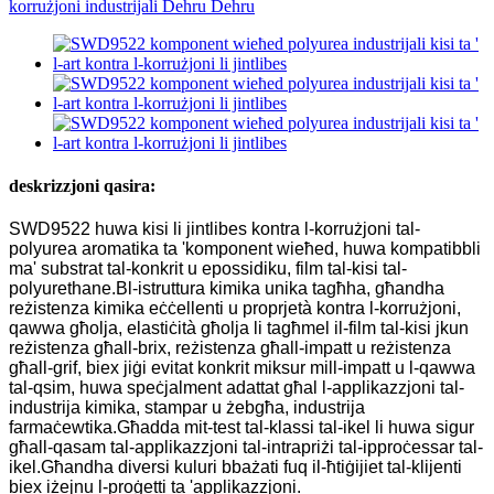
deskrizzjoni qasira:
SWD9522 huwa kisi li jintlibes kontra l-korrużjoni tal-
polyurea aromatika ta 'komponent wieħed, huwa kompatibbli
ma' substrat tal-konkrit u epossidiku, film tal-kisi tal-
polyurethane.Bl-istruttura kimika unika tagħha, għandha
reżistenza kimika eċċellenti u proprjetà kontra l-korrużjoni,
qawwa għolja, elastiċità għolja li tagħmel il-film tal-kisi jkun
reżistenza għall-brix, reżistenza għall-impatt u reżistenza
għall-grif, biex jiġi evitat konkrit miksur mill-impatt u l-qawwa
tal-qsim, huwa speċjalment adattat għal l-applikazzjoni tal-
industrija kimika, stampar u żebgħa, industrija
farmaċewtika.Għadda mit-test tal-klassi tal-ikel li huwa sigur
għall-qasam tal-applikazzjoni tal-intrapriżi tal-ipproċessar tal-
ikel.Għandha diversi kuluri bbażati fuq il-ħtiġijiet tal-klijenti
biex iżejnu l-proġetti ta 'applikazzjoni.