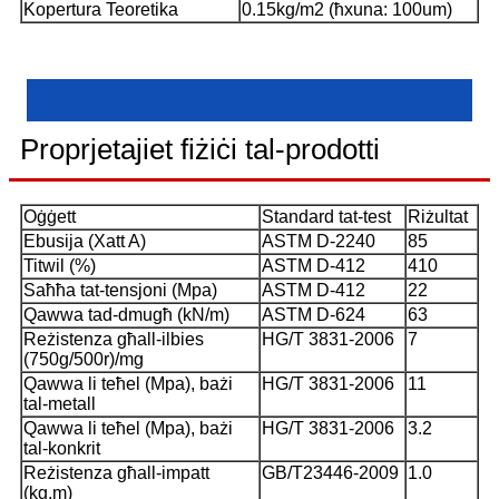
Kopertura Teoretika
0.15kg/m2 (ħxuna: 100um)
Proprjetajiet fiżiċi tal-prodotti
Oġġett
Standard tat-test
Riżultat
Ebusija (Xatt A)
ASTM D-2240
85
Titwil (%)
ASTM D-412
410
Saħħa tat-tensjoni (Mpa)
ASTM D-412
22
Qawwa tad-dmugħ (kN/m)
ASTM D-624
63
Reżistenza għall-ilbies
HG/T 3831-2006
7
(750g/500r)/mg
Qawwa li teħel (Mpa), bażi
HG/T 3831-2006
11
tal-metall
Qawwa li teħel (Mpa), bażi
HG/T 3831-2006
3.2
tal-konkrit
Reżistenza għall-impatt
GB/T23446-2009
1.0
(kg.m)