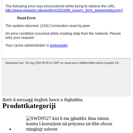
Ikteb il-messaġġ tiegħek hawn u ibgħatilna
Prodott
kategoriji