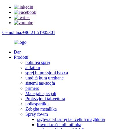
Ċemplilna:+86-21-51905301
Dar
Prodotti
poliurea sprej
alifatiku
sprej bi pressjoni baxxa
umdità kura urethane
sistemi tas-soqfa
primers
Materjali speċjali
Protezzjoni tal-vettura
poliaspartiku
Żebgħa metallika
Spray fowm
ragħwa tal-isprej taċ-ċelluli magħluqa
fowm taċ-ċelluli miftuħa