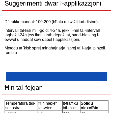
Suġġerimenti dwar l-applikazzjoni
Dft rakkomandat: 100-200 (bħala rekwiżit tad-disinn)
Intervall tal-kisi mill-ġdid: 4-24h, jekk il-ħin tal-intervall
jaqbeż l-24h jew ikollu trab depożitat, sand-blasting l-
ewwel u naddaf sew qabel l-applikazzjoni.
Metodu ta 'kisi: sprej mingħajr arja, sprej ta' l-arja, pinzell,
romblu
Ħin tal-fejqan
Temperatura tas-
Ħin niexef
It-traffiku
Solidu
sottostrat
tal-wiċċ
bil-mixi
niexef
ħin