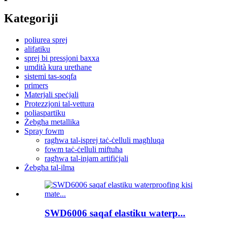
Kategoriji
poliurea sprej
alifatiku
sprej bi pressjoni baxxa
umdità kura urethane
sistemi tas-soqfa
primers
Materjali speċjali
Protezzjoni tal-vettura
poliaspartiku
Żebgħa metallika
Spray fowm
ragħwa tal-isprej taċ-ċelluli magħluqa
fowm taċ-ċelluli miftuħa
ragħwa tal-injam artifiċjali
Żebgħa tal-ilma
SWD6006 saqaf elastiku waterp...