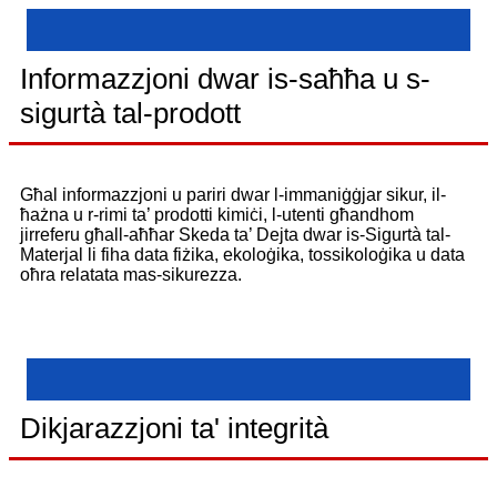
Informazzjoni dwar is-saħħa u s-
sigurtà tal-prodott
Għal informazzjoni u pariri dwar l-immaniġġjar sikur, il-
ħażna u r-rimi ta’ prodotti kimiċi, l-utenti għandhom
jirreferu għall-aħħar Skeda ta’ Dejta dwar is-Sigurtà tal-
Materjal li fiha data fiżika, ekoloġika, tossikoloġika u data
oħra relatata mas-sikurezza.
Dikjarazzjoni ta' integrità