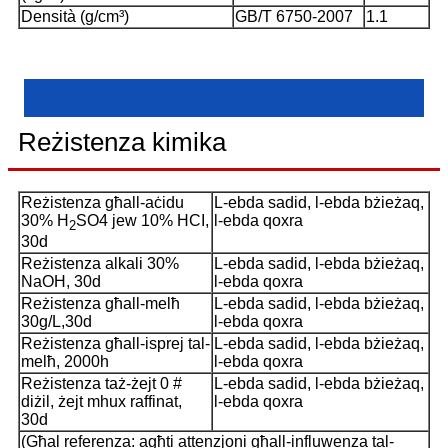
Densità (g/cm³)
GB/T 6750-2007
1.1
Reżistenza kimika
Reżistenza għall-aċidu
L-ebda sadid, l-ebda bżieżaq,
30% H
SO4 jew 10% HCI,
l-ebda qoxra
2
30d
Reżistenza alkali 30%
L-ebda sadid, l-ebda bżieżaq,
NaOH, 30d
l-ebda qoxra
Reżistenza għall-melħ
L-ebda sadid, l-ebda bżieżaq,
30g/L,30d
l-ebda qoxra
Reżistenza għall-isprej tal-
L-ebda sadid, l-ebda bżieżaq,
melħ, 2000h
l-ebda qoxra
Reżistenza taż-żejt 0 #
L-ebda sadid, l-ebda bżieżaq,
diżil, żejt mhux raffinat,
l-ebda qoxra
30d
(Għal referenza: agħti attenzjoni għall-influwenza tal-