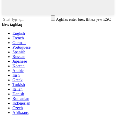
Agħfas enter biex tfittex jew ESC
biex tagħlaq
English
French
German
Portuguese
Spanish
Russian
Japanese
Korean
Arabic
Irish
Greek
Turkish
Italian
Danish
Romanian
Indonesian
Czech
Afrikaans