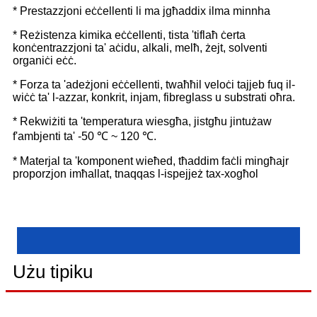
* Prestazzjoni eċċellenti li ma jgħaddix ilma minnha
* Reżistenza kimika eċċellenti, tista 'tiflaħ ċerta
konċentrazzjoni ta' aċidu, alkali, melħ, żejt, solventi
organiċi eċċ.
* Forza ta 'adeżjoni eċċellenti, twaħħil veloċi tajjeb fuq il-
wiċċ ta' l-azzar, konkrit, injam, fibreglass u substrati oħra.
* Rekwiżiti ta 'temperatura wiesgħa, jistgħu jintużaw
f'ambjenti ta' -50 ℃ ~ 120 ℃.
* Materjal ta 'komponent wieħed, tħaddim faċli mingħajr
proporzjon imħallat, tnaqqas l-ispejjeż tax-xogħol
Użu tipiku