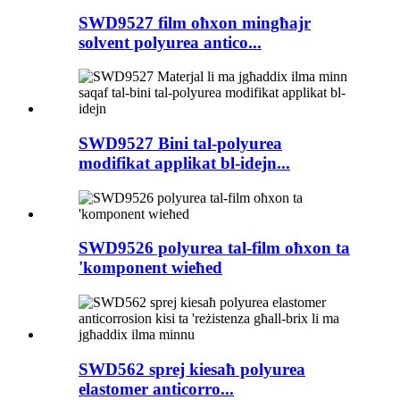
SWD9527 film oħxon mingħajr
solvent polyurea antico...
SWD9527 Bini tal-polyurea
modifikat applikat bl-idejn...
SWD9526 polyurea tal-film oħxon ta
'komponent wieħed
SWD562 sprej kiesaħ polyurea
elastomer anticorro...