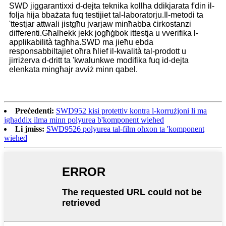
SWD jiggarantixxi d-dejta teknika kollha ddikjarata f'din il-
folja hija bbażata fuq testijiet tal-laboratorju.Il-metodi ta
'ttestjar attwali jistgħu jvarjaw minħabba ċirkostanzi
differenti.Għalhekk jekk jogħġbok ittestja u vverifika l-
applikabilità tagħha.SWD ma jieħu ebda
responsabbiltajiet oħra ħlief il-kwalità tal-prodott u
jirriżerva d-dritt ta 'kwalunkwe modifika fuq id-dejta
elenkata mingħajr avviż minn qabel.
Preċedenti:
SWD952 kisi protettiv kontra l-korrużjoni li ma
jgħaddix ilma minn polyurea b'komponent wieħed
Li jmiss:
SWD9526 polyurea tal-film oħxon ta 'komponent
wieħed