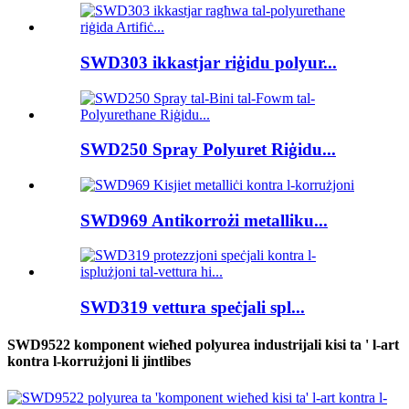
SWD303 ikkastjar riġidu polyur...
SWD250 Spray Polyuret Riġidu...
SWD969 Antikorrożi metalliku...
SWD319 vettura speċjali spl...
SWD9522 komponent wieħed polyurea industrijali kisi ta ' l-art
kontra l-korrużjoni li jintlibes