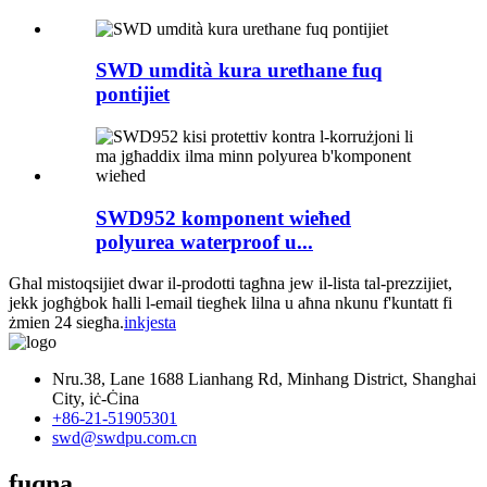
SWD umdità kura urethane fuq
pontijiet
SWD952 komponent wieħed
polyurea waterproof u...
Għal mistoqsijiet dwar il-prodotti tagħna jew il-lista tal-prezzijiet,
jekk jogħġbok ħalli l-email tiegħek lilna u aħna nkunu f'kuntatt fi
żmien 24 siegħa.
inkjesta
Nru.38, Lane 1688 Lianhang Rd, Minhang District, Shanghai
City, iċ-Ċina
+86-21-51905301
swd@swdpu.com.cn
fuqna