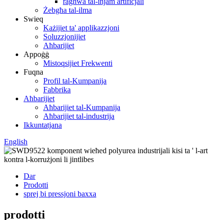
ragħwa tal-injam artifiċjali
Żebgħa tal-ilma
Swieq
Każijiet ta' applikazzjoni
Soluzzjonijiet
Aħbarijiet
Appoġġ
Mistoqsijiet Frekwenti
Fuqna
Profil tal-Kumpanija
Fabbrika
Aħbarijiet
Aħbarijiet tal-Kumpanija
Aħbarijiet tal-industrija
Ikkuntatjana
English
Dar
Prodotti
sprej bi pressjoni baxxa
prodotti