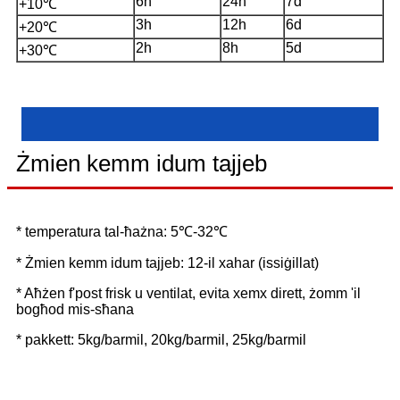
6h
24h
7d
+10℃
3h
12h
6d
+20℃
2h
8h
5d
+30℃
Żmien kemm idum tajjeb
* temperatura tal-ħażna: 5℃-32℃
* Żmien kemm idum tajjeb: 12-il xahar (issiġillat)
* Aħżen f'post frisk u ventilat, evita xemx dirett, żomm 'il
bogħod mis-sħana
* pakkett: 5kg/barmil, 20kg/barmil, 25kg/barmil