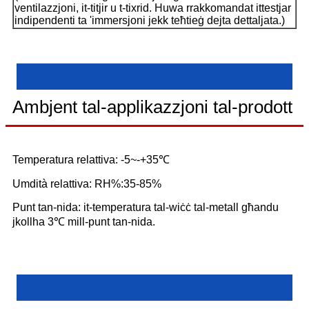
ventilazzjoni, it-titjir u t-tixrid. Huwa rrakkomandat ittestjar
indipendenti ta 'immersjoni jekk teħtieġ dejta dettaljata.)
Ambjent tal-applikazzjoni tal-prodott
Temperatura relattiva: -5~-+35℃
Umdità relattiva: RH%:35-85%
Punt tan-nida: it-temperatura tal-wiċċ tal-metall għandu
jkollha 3℃ mill-punt tan-nida.