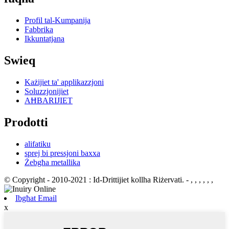
Profil tal-Kumpanija
Fabbrika
Ikkuntatjana
Swieq
Każijiet ta' applikazzjoni
Soluzzjonijiet
AĦBARIJIET
Prodotti
alifatiku
sprej bi pressjoni baxxa
Żebgħa metallika
© Copyright - 2010-2021 : Id-Drittijiet kollha Riżervati.
- , , , , , ,
Ibgħat Email
x