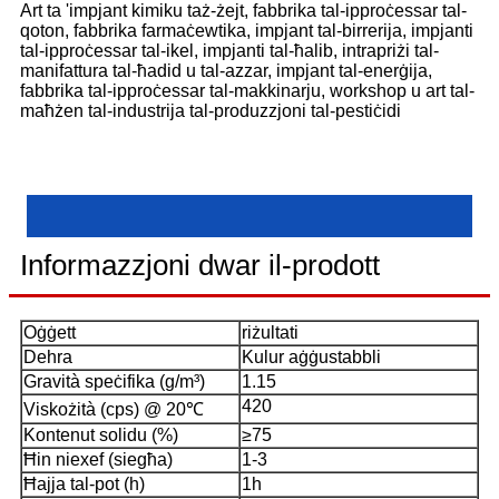
Art ta 'impjant kimiku taż-żejt, fabbrika tal-ipproċessar tal-
qoton, fabbrika farmaċewtika, impjant tal-birrerija, impjanti
tal-ipproċessar tal-ikel, impjanti tal-ħalib, intrapriżi tal-
manifattura tal-ħadid u tal-azzar, impjant tal-enerġija,
fabbrika tal-ipproċessar tal-makkinarju, workshop u art tal-
maħżen tal-industrija tal-produzzjoni tal-pestiċidi
Informazzjoni dwar il-prodott
Oġġett
riżultati
Dehra
Kulur aġġustabbli
Gravità speċifika (g/m³)
1.15
420
Viskożità (cps) @ 20℃
Kontenut solidu (%)
≥75
Ħin niexef (siegħa)
1-3
Ħajja tal-pot (h)
1h