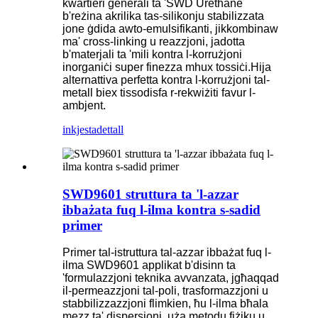
kwartieri ġenerali ta 'SWD Urethane
b'reżina akrilika tas-silikonju stabilizzata
jone ġdida awto-emulsifikanti, jikkombinaw
ma' cross-linking u reazzjoni, jadotta
b'materjali ta 'mili kontra l-korrużjoni
inorganiċi super finezza mhux tossiċi.Hija
alternattiva perfetta kontra l-korrużjoni tal-
metall biex tissodisfa r-rekwiżiti favur l-
ambjent.
inkjesta
dettall
SWD9601 struttura ta 'l-azzar
ibbażata fuq l-ilma kontra s-sadid
primer
Primer tal-istruttura tal-azzar ibbażat fuq l-
ilma SWD9601 applikat b'disinn ta
'formulazzjoni teknika avvanzata, jgħaqqad
il-permeazzjoni tal-poli, trasformazzjoni u
stabbilizzazzjoni flimkien, ħu l-ilma bħala
mezz ta' dispersjoni, uża metodu fiżiku u