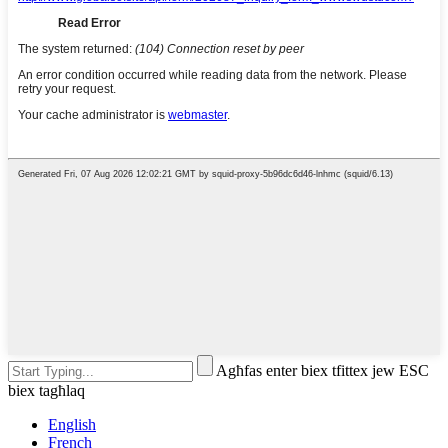
Agħfas enter biex tfittex jew ESC
biex tagħlaq
English
French