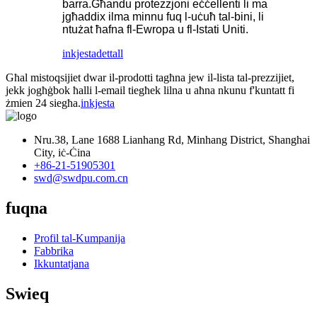
barra.Għandu protezzjoni eċċellenti li ma
jgħaddix ilma minnu fuq l-uċuħ tal-bini, li
ntużat ħafna fl-Ewropa u fl-Istati Uniti.
inkjesta
dettall
Għal mistoqsijiet dwar il-prodotti tagħna jew il-lista tal-prezzijiet,
jekk jogħġbok ħalli l-email tiegħek lilna u aħna nkunu f'kuntatt fi
żmien 24 siegħa.
inkjesta
Nru.38, Lane 1688 Lianhang Rd, Minhang District, Shanghai
City, iċ-Ċina
+86-21-51905301
swd@swdpu.com.cn
fuqna
Profil tal-Kumpanija
Fabbrika
Ikkuntatjana
Swieq