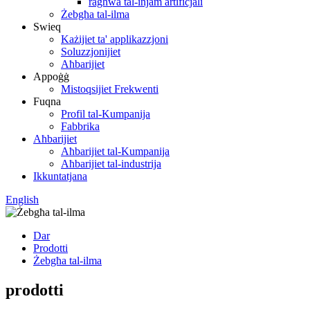
ragħwa tal-injam artifiċjali
Żebgħa tal-ilma
Swieq
Każijiet ta' applikazzjoni
Soluzzjonijiet
Aħbarijiet
Appoġġ
Mistoqsijiet Frekwenti
Fuqna
Profil tal-Kumpanija
Fabbrika
Aħbarijiet
Aħbarijiet tal-Kumpanija
Aħbarijiet tal-industrija
Ikkuntatjana
English
Dar
Prodotti
Żebgħa tal-ilma
prodotti