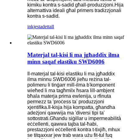
kimiku kontra s-sadid għall-produzzjoni.Hija
alternattiva ideali għal primers tradizzjonali
kontra s-sadid.
inkjesta
dettall
Materjal tal-kisi li ma jgħaddix ilma
minn saqaf elastiku SWD6006
Il-materjal tal-kisi elastiku li ma jgħaddix
ilma minnu SWD6006 jieħu reżina tal-
polimeru li tinġarr mill-ilma b'komponent
wieħed li ma tagħmilx ħsara lill-ambjent
bħala materja prima ewlenija, u rfinuta
permezz ta 'proċess ta' produzzjoni
xjentifika.Il-kisja hija kompatta, għandha
adeżjoni qawwija ma 'diversi tipi ta'
sottostrati.Għandu siġillar u impermeabilità
eċċellenti, qawwa tajba tal-ħabi,
prestazzjoni eċċellenti kontra t-tixjiħ, mhux
se titqaxxar jew trab wara użu fit-tul fuq