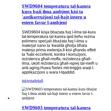
SWD9604 temperatura tal-kamra
kura bażi ilma ambjent kisi ta
'antikorrużjoni tal-ħajt intern u
estern favur l-ambjent
SWD9604 kisja bbażata fuq l-ilma tal-kura
tat-temperatura tal-kamra qed tieħu reżina
polimeru speċjali bbażata fuq l-ilma u
materjal nano ta 'kwalità għolja bħala
materja prima ewlenija.Il-kisi għandu effett
ta 'ħabi eċċellenti, kontra l-korrużjoni,
reżistenza għall-moffa, reżistenza għall-
ilma, ukoll reżistenza għall-isprej tal-melħ u
anti-aging.Huwa ħieles mit-tniġġis waqt l-
applikazzjoni u wara t-tqaddid.
inkjesta
dettall
SWD9603 temperatura tal-kamra