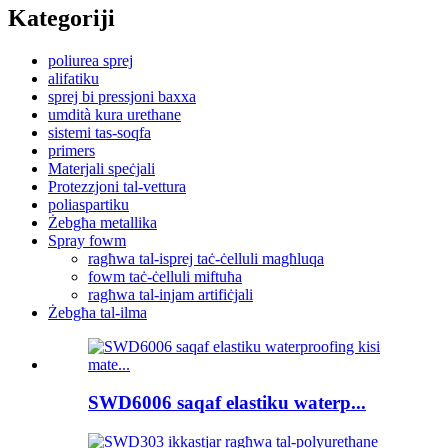
Kategoriji
poliurea sprej
alifatiku
sprej bi pressjoni baxxa
umdità kura urethane
sistemi tas-soqfa
primers
Materjali speċjali
Protezzjoni tal-vettura
poliaspartiku
Żebgħa metallika
Spray fowm
ragħwa tal-isprej taċ-ċelluli magħluqa
fowm taċ-ċelluli miftuħa
ragħwa tal-injam artifiċjali
Żebgħa tal-ilma
SWD6006 saqaf elastiku waterp...