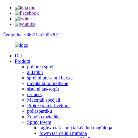
Ċemplilna:+86-21-51905301
Dar
Prodotti
poliurea sprej
alifatiku
sprej bi pressjoni baxxa
umdità kura urethane
sistemi tas-soqfa
primers
Materjali speċjali
Protezzjoni tal-vettura
poliaspartiku
Żebgħa metallika
Spray fowm
ragħwa tal-isprej taċ-ċelluli magħluqa
fowm taċ-ċelluli miftuħa