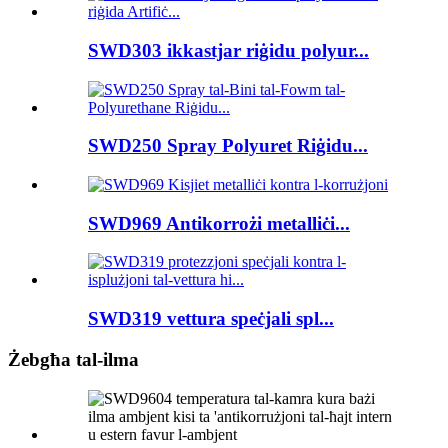
SWD303 ikkastjar riġidu polyur...
SWD250 Spray Polyuret Riġidu...
SWD969 Antikorrożi metalliċi...
SWD319 vettura speċjali spl...
Żebgħa tal-ilma