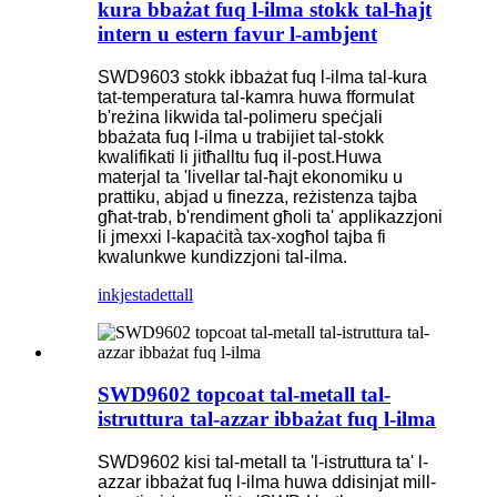
kura bbażat fuq l-ilma stokk tal-ħajt
intern u estern favur l-ambjent
SWD9603 stokk ibbażat fuq l-ilma tal-kura
tat-temperatura tal-kamra huwa fformulat
b'reżina likwida tal-polimeru speċjali
bbażata fuq l-ilma u trabijiet tal-stokk
kwalifikati li jitħalltu fuq il-post.Huwa
materjal ta 'livellar tal-ħajt ekonomiku u
prattiku, abjad u finezza, reżistenza tajba
għat-trab, b'rendiment għoli ta' applikazzjoni
li jmexxi l-kapaċità tax-xogħol tajba fi
kwalunkwe kundizzjoni tal-ilma.
inkjesta
dettall
SWD9602 topcoat tal-metall tal-
istruttura tal-azzar ibbażat fuq l-ilma
SWD9602 kisi tal-metall ta 'l-istruttura ta' l-
azzar ibbażat fuq l-ilma huwa ddisinjat mill-