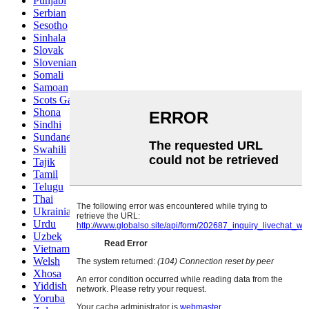
Punjabi
Serbian
Sesotho
Sinhala
Slovak
Slovenian
Somali
Samoan
Scots Gaelic
Shona
Sindhi
Sundanese
Swahili
Tajik
Tamil
Telugu
Thai
Ukrainian
Urdu
Uzbek
Vietnamese
Welsh
Xhosa
Yiddish
Yoruba