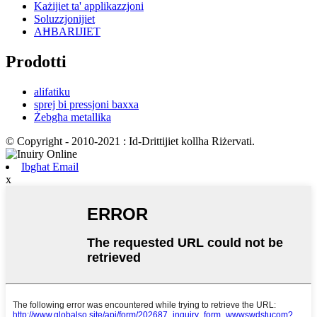
Każijiet ta' applikazzjoni
Soluzzjonijiet
AĦBARIJIET
Prodotti
alifatiku
sprej bi pressjoni baxxa
Żebgħa metallika
© Copyright - 2010-2021 : Id-Drittijiet kollha Riżervati.
Ibgħat Email
x