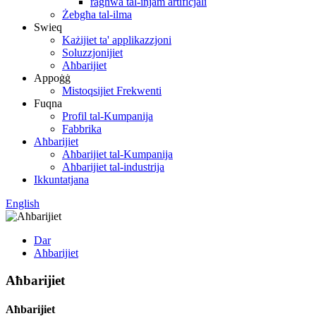
ragħwa tal-injam artifiċjali
Żebgħa tal-ilma
Swieq
Każijiet ta' applikazzjoni
Soluzzjonijiet
Aħbarijiet
Appoġġ
Mistoqsijiet Frekwenti
Fuqna
Profil tal-Kumpanija
Fabbrika
Aħbarijiet
Aħbarijiet tal-Kumpanija
Aħbarijiet tal-industrija
Ikkuntatjana
English
Dar
Aħbarijiet
Aħbarijiet
Aħbarijiet