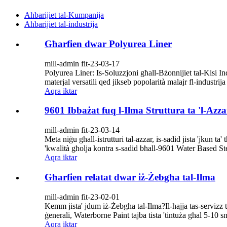
Aħbarijiet tal-Kumpanija
Aħbarijiet tal-industrija
Għarfien dwar Polyurea Liner
mill-admin fit-23-03-17
Polyurea Liner: Is-Soluzzjoni għall-Bżonnijiet tal-Kisi Ind
materjal versatili qed jikseb popolarità malajr fl-industrija
Aqra iktar
9601 Ibbażat fuq l-Ilma Struttura ta 'l-Azz
mill-admin fit-23-03-14
Meta niġu għall-istrutturi tal-azzar, is-sadid jista 'jkun t
'kwalità għolja kontra s-sadid bħall-9601 Water Based St
Aqra iktar
Għarfien relatat dwar iż-Żebgħa tal-Ilma
mill-admin fit-23-02-01
Kemm jista' jdum iż-Żebgħa tal-Ilma?Il-ħajja tas-servizz ta
ġenerali, Waterborne Paint tajba tista 'tintuża għal 5-10 sni
Aqra iktar