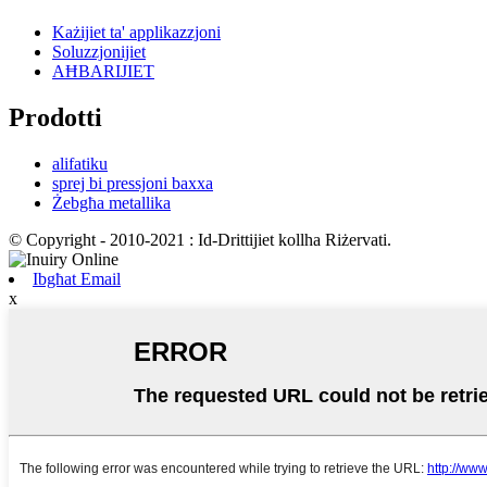
Każijiet ta' applikazzjoni
Soluzzjonijiet
AĦBARIJIET
Prodotti
alifatiku
sprej bi pressjoni baxxa
Żebgħa metallika
© Copyright - 2010-2021 : Id-Drittijiet kollha Riżervati.
Ibgħat Email
x