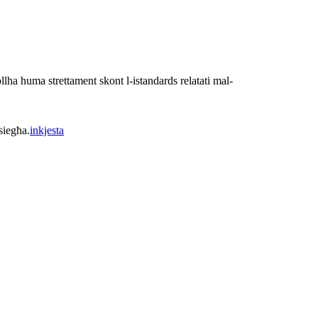
llha huma strettament skont l-istandards relatati mal-
siegħa.
inkjesta