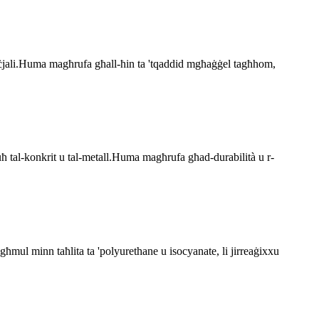
ummerċjali.Huma magħrufa għall-ħin ta 'tqaddid mgħaġġel tagħhom,
uċuħ tal-konkrit u tal-metall.Huma magħrufa għad-durabilità u r-
magħmul minn taħlita ta 'polyurethane u isocyanate, li jirreaġixxu