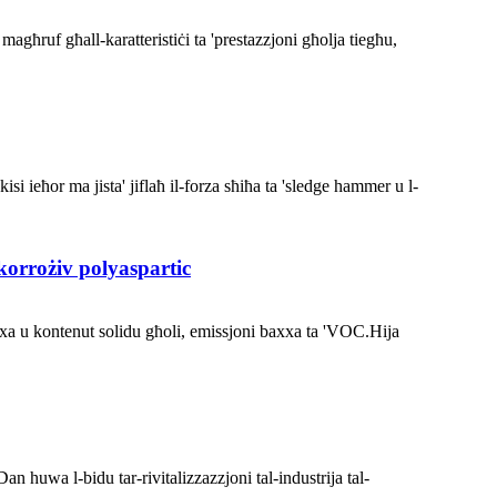
a magħruf għall-karatteristiċi ta 'prestazzjoni għolja tiegħu,
isi ieħor ma jista' jiflaħ il-forza sħiħa ta 'sledge hammer u l-
korrożiv polyaspartic
axxa u kontenut solidu għoli, emissjoni baxxa ta 'VOC.Hija
Dan huwa l-bidu tar-rivitalizzazzjoni tal-industrija tal-