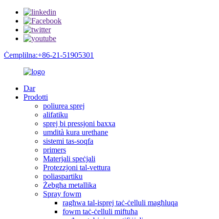
Ċemplilna:+86-21-51905301
Dar
Prodotti
poliurea sprej
alifatiku
sprej bi pressjoni baxxa
umdità kura urethane
sistemi tas-soqfa
primers
Materjali speċjali
Protezzjoni tal-vettura
poliaspartiku
Żebgħa metallika
Spray fowm
ragħwa tal-isprej taċ-ċelluli magħluqa
fowm taċ-ċelluli miftuħa