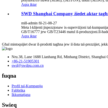
polyurea.6S huwa (SElRl), (SEITON), tindif (SElSO), ti
Aqra iktar
SWD Shanghai Company żiedet aktar tagħmi
mill-admin fil-21-08-27
Meta l-klijenti jispezzjonaw is-superviżjoni tal-kumpanija
GB/T16777 jew GB/T23446 matul il-produzzjoni.Il-ħaddiema
Aqra iktar
Għal mistoqsijiet dwar il-prodotti tagħna jew il-lista tal-prezzijiet, je
Nru.38, Lane 1688 Lianhang Rd, Minhang District, Shanghai C
+86-21-51905301
swd@swdpu.com.cn
fuqna
Profil tal-Kumpanija
Fabbrika
Ikkuntatjana
Swieq