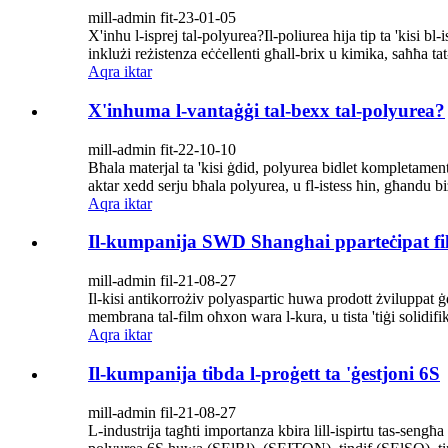
mill-admin fit-23-01-05
X'inhu l-isprej tal-polyurea?Il-poliurea hija tip ta 'kisi bl
inklużi reżistenza eċċellenti għall-brix u kimika, saħħa tat
Aqra iktar
X'inhuma l-vantaġġi tal-bexx tal-polyurea?
mill-admin fit-22-10-10
Bħala materjal ta 'kisi ġdid, polyurea bidlet kompletament i
aktar xedd serju bħala polyurea, u fl-istess ħin, għandu biżż
Aqra iktar
Il-kumpanija SWD Shanghai pparteċipat fil-k
mill-admin fil-21-08-27
Il-kisi antikorrożiv polyaspartic huwa prodott żviluppat 
membrana tal-film oħxon wara l-kura, u tista 'tiġi solidifik
Aqra iktar
Il-kumpanija tibda l-proġett ta 'ġestjoni 6S
mill-admin fil-21-08-27
L-industrija tagħti importanza kbira lill-ispirtu tas-sengħa