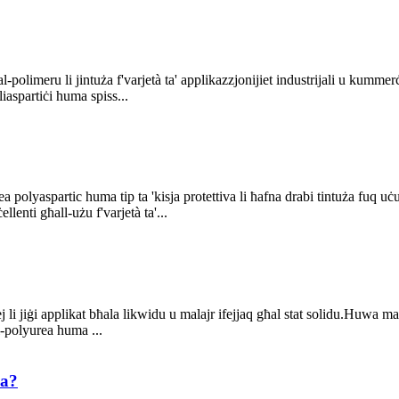
 tal-polimeru li jintuża f'varjetà ta' applikazzjonijiet industrijali u k
liaspartiċi huma spiss...
urea polyaspartic huma tip ta 'kisja protettiva li ħafna drabi tintuża fuq 
lenti għall-użu f'varjetà ta'...
prej li jiġi applikat bħala likwidu u malajr ifejjaq għal stat solidu.Huwa 
l-polyurea huma ...
ea?