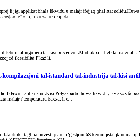
-isprej li jiġi applikat bħala likwidu u malajr ifejjaq għal stat solidu.Huw
-tensjoni għolja, u kurvatura rapida...
l-fehim tal-inġiniera tal-kisi preċedenti.Minħabba li l-ebda materjal ta 'k
ejjed flessibilità.F'każ li...
ompilazzjoni tal-istandard tal-industrija tal-kisi anti
ġdid f'dawn l-aħħar snin.Kisi Polyaspartic huwa likwidu, b'viskożità b
ata malajr f'temperatura baxxa, li ċ...
 u l-fabbrika tagħna tinvesti pjan ta 'ġestjoni 6S kemm jista' jkun malajr.