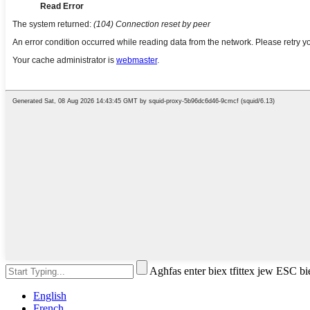
Agħfas enter biex tfittex jew ESC bi
English
French