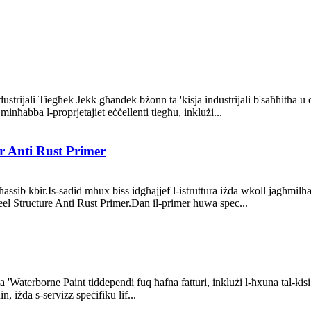
ustrijali Tiegħek Jekk għandek bżonn ta 'kisja industrijali b'saħħitha u 
 minħabba l-proprjetajiet eċċellenti tiegħu, inklużi...
ar Anti Rust Primer
a' tħassib kbir.Is-sadid mhux biss idgħajjef l-istruttura iżda wkoll jagħmil
eel Structure Anti Rust Primer.Dan il-primer huwa spec...
 'Waterborne Paint tiddependi fuq ħafna fatturi, inklużi l-ħxuna tal-kisi,
n, iżda s-servizz speċifiku lif...