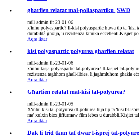
għarfien relatat mal-poliaspartiku |SWD
mill-admin fit-23-01-06
x'inhu polyaspartic? Il-kisi polyaspartic huwa tip ta 'kisi
durabilità għolja, u reżistenza kimika eċċellenti.Kisjiet po
Aqra iktar
kisi polyaspartic polyurea għarfien relatat
mill-admin fit-23-01-06
x'inhu kisja polyaspartic tal-polyurea? Il-kisjiet tal-poly
reżistenza tagħhom għall-ilbies, li jagħmluhom għażla eċċel
Aqra iktar
Għarfien relatat mal-kisi tal-polyurea?
mill-admin fit-23-01-05
X'inhu kisi tal-polyurea?Il-poliurea hija tip ta 'kisi bl-is
ma' xulxin biex jiffurmaw film iebes u durabbli.Kisjiet ta
Aqra iktar
Dak li trid tkun taf dwar l-isprej tal-polyur