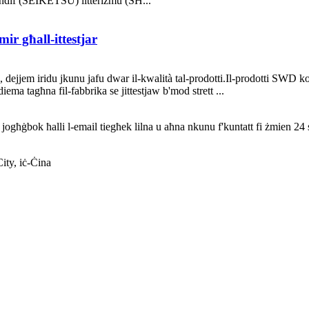
ndif (SEIKETSU) litteriżmu (SH...
r għall-ittestjar
, dejjem iridu jkunu jafu dwar il-kwalità tal-prodotti.Il-prodotti SWD ko
 tagħna fil-fabbrika se jittestjaw b'mod strett ...
kk jogħġbok ħalli l-email tiegħek lilna u aħna nkunu f'kuntatt fi żmien 24 
ity, iċ-Ċina