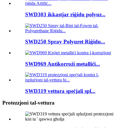
SWD303 ikkastjar riġidu polyur...
SWD250 Spray Polyuret Riġidu...
SWD969 Antikorrożi metalliċi...
SWD319 vettura speċjali spl...
Protezzjoni tal-vettura