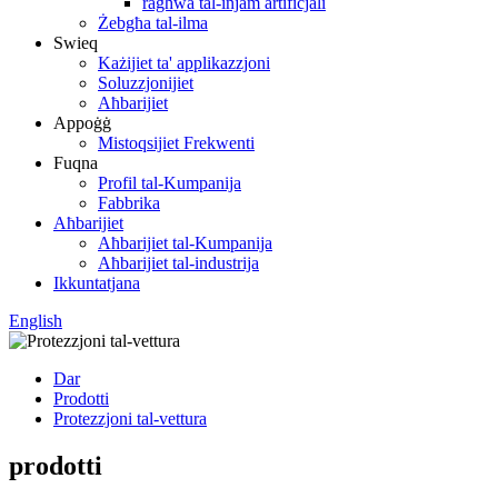
ragħwa tal-injam artifiċjali
Żebgħa tal-ilma
Swieq
Każijiet ta' applikazzjoni
Soluzzjonijiet
Aħbarijiet
Appoġġ
Mistoqsijiet Frekwenti
Fuqna
Profil tal-Kumpanija
Fabbrika
Aħbarijiet
Aħbarijiet tal-Kumpanija
Aħbarijiet tal-industrija
Ikkuntatjana
English
Dar
Prodotti
Protezzjoni tal-vettura
prodotti