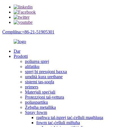
Ċemplilna:+86-21-51905301
Dar
Prodotti
poliurea sprej
alifatiku
sprej bi pressjoni baxxa
umdità kura urethane
sistemi tas-soqfa
primers
Materjali speċjali
Protezzjoni tal-vettura
poliaspartiku
Żebgħa metallika
Spray fowm
ragħwa tal-isprej taċ-ċelluli magħluqa
fowm taċ-ċelluli miftuħa