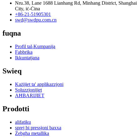
Nru.38, Lane 1688 Lianhang Rd, Minhang District, Shanghai
City, iċ-Ċina
+86-21-51905301
swd@swdpu.com.cn
fuqna
Profil tal-Kumpanija
Fabbrika
Ikkuntatjana
Swieq
Każijiet ta' applikazzjoni
Soluzzjonijiet
AĦBARIJIET
Prodotti
alifatiku
sprej bi pressjoni baxxa
Żebgħa metallika