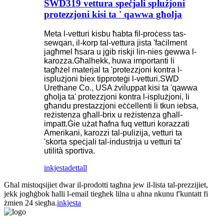
SWD319 vettura speċjali splużjoni
protezzjoni kisi ta ' qawwa għolja
Meta l-vetturi kisbu ħabta fil-proċess tas-
sewqan, il-korp tal-vettura jista 'faċilment
jagħmel ħsara u jġib riskji lin-nies ġewwa l-
karozza.Għalhekk, huwa importanti li
tagħżel materjal ta 'protezzjoni kontra l-
isplużjoni biex tipproteġi l-vetturi.SWD
Urethane Co., USA żviluppat kisi ta 'qawwa
għolja ta' protezzjoni kontra l-isplużjoni, li
għandu prestazzjoni eċċellenti li tkun iebsa,
reżistenza għall-brix u reżistenza għall-
impatt.Ġie użat ħafna fuq vetturi korazzati
Amerikani, karozzi tal-pulizija, vetturi ta
'skorta speċjali tal-industrija u vetturi ta'
utilità sportiva.
inkjesta
dettall
Għal mistoqsijiet dwar il-prodotti tagħna jew il-lista tal-prezzijiet,
jekk jogħġbok ħalli l-email tiegħek lilna u aħna nkunu f'kuntatt fi
żmien 24 siegħa.
inkjesta