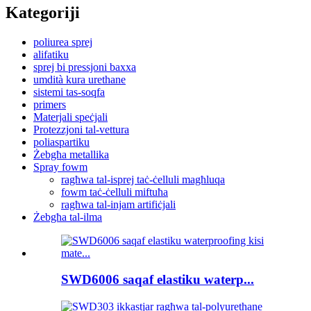
Kategoriji
poliurea sprej
alifatiku
sprej bi pressjoni baxxa
umdità kura urethane
sistemi tas-soqfa
primers
Materjali speċjali
Protezzjoni tal-vettura
poliaspartiku
Żebgħa metallika
Spray fowm
ragħwa tal-isprej taċ-ċelluli magħluqa
fowm taċ-ċelluli miftuħa
ragħwa tal-injam artifiċjali
Żebgħa tal-ilma
SWD6006 saqaf elastiku waterp...