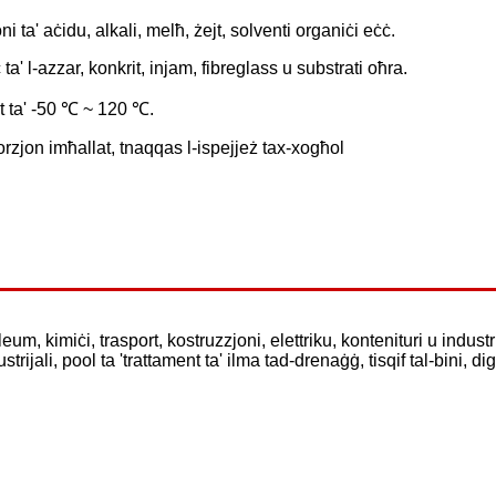
i ta' aċidu, alkali, melħ, żejt, solventi organiċi eċċ.
 ta' l-azzar, konkrit, injam, fibreglass u substrati oħra.
nt ta' -50 ℃ ~ 120 ℃.
rzjon imħallat, tnaqqas l-ispejjeż tax-xogħol
leum, kimiċi, trasport, kostruzzjoni, elettriku, kontenituri u industr
rijali, pool ta 'trattament ta' ilma tad-drenaġġ, tisqif tal-bini, di