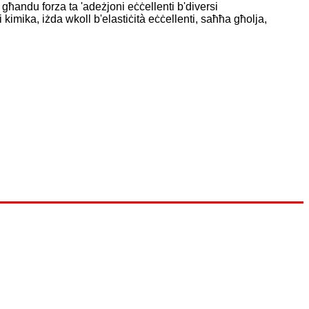
għandu forza ta 'adeżjoni eċċellenti b'diversi
 kimika, iżda wkoll b'elastiċità eċċellenti, saħħa għolja,