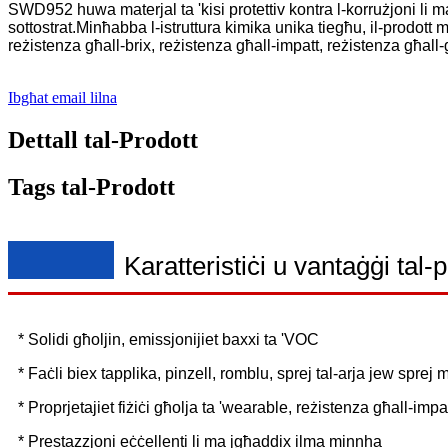
SWD952 huwa materjal ta 'kisi protettiv kontra l-korrużjoni li
sottostrat.Minħabba l-istruttura kimika unika tiegħu, il-prodott
reżistenza għall-brix, reżistenza għall-impatt, reżistenza għall-gr
Ibgħat email lilna
Dettall tal-Prodott
Tags tal-Prodott
Karatteristiċi u vantaġġi tal-
* Solidi għoljin, emissjonijiet baxxi ta 'VOC
* Faċli biex tapplika, pinzell, romblu, sprej tal-arja jew sprej 
* Proprjetajiet fiżiċi għolja ta 'wearable, reżistenza għall-impa
* Prestazzjoni eċċellenti li ma jgħaddix ilma minnha