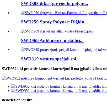
SWD303 ikkastjar riġidu polyur...
SWD250 Spray Polyuret Riġidu...
SWD969 Antikorrożi metalliċi...
SWD319 vettura speċjali spl...
SWD952 kisi protettiv kontra l-korrużjoni li ma jgħaddix ilma
deskrizzjoni qasira: