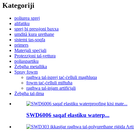
Kategoriji
poliurea sprej
alifatiku
sprej bi pressjoni baxxa
umdità kura urethane
sistemi tas-soqfa
primers
Materjali speċjali
Protezzjoni tal-vettura
poliaspartiku
Żebgħa metallika
Spray fowm
ragħwa tal-isprej taċ-ċelluli magħluqa
fowm taċ-ċelluli miftuħa
ragħwa tal-injam artifiċjali
Żebgħa tal-ilma
SWD6006 saqaf elastiku waterp...