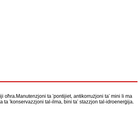
iji oħra.Manutenzjoni ta 'pontijiet, antikorrużjoni ta' mini li ma
ga ta 'konservazzjoni tal-ilma, bini ta' stazzjon tal-idroenerġija.