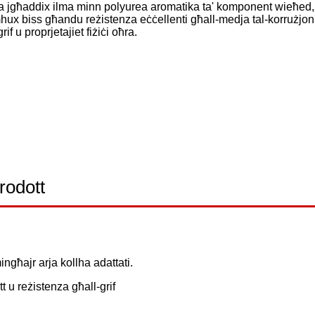
 ma jgħaddix ilma minn polyurea aromatika ta' komponent wieħed, 
 mhux biss għandu reżistenza eċċellenti għall-medja tal-korrużjoni
if u proprjetajiet fiżiċi oħra.
prodott
mingħajr arja kollha adattati.
tt u reżistenza għall-grif