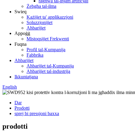
ragħwa tal-injam artifiċjali
Żebgħa tal-ilma
Swieq
Każijiet ta' applikazzjoni
Soluzzjonijiet
Aħbarijiet
Appoġġ
Mistoqsijiet Frekwenti
Fuqna
Profil tal-Kumpanija
Fabbrika
Aħbarijiet
Aħbarijiet tal-Kumpanija
Aħbarijiet tal-industrija
Ikkuntatjana
English
Dar
Prodotti
sprej bi pressjoni baxxa
prodotti