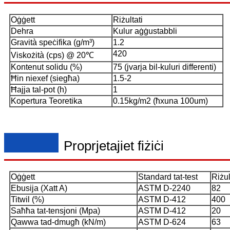
Oġġett
Riżultati
Dehra
Kulur aġġustabbli
Gravità speċifika (g/m³)
1.2
420
Viskożità (cps) @ 20℃
Kontenut solidu (%)
75 (jvarja bil-kuluri differenti)
Ħin niexef (siegħa)
1.5-2
Ħajja tal-pot (h)
1
Kopertura Teoretika
0.15kg/m2 (ħxuna 100um)
Proprjetajiet fiżiċi
Oġġett
Standard tat-test
Riżul
Ebusija (Xatt A)
ASTM D-2240
82
Titwil (%)
ASTM D-412
400
Saħħa tat-tensjoni (Mpa)
ASTM D-412
20
Qawwa tad-dmugħ (kN/m)
ASTM D-624
63