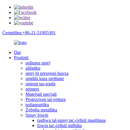
Ċemplilna:+86-21-51905301
Dar
Prodotti
poliurea sprej
alifatiku
sprej bi pressjoni baxxa
umdità kura urethane
sistemi tas-soqfa
primers
Materjali speċjali
Protezzjoni tal-vettura
poliaspartiku
Żebgħa metallika
Spray fowm
ragħwa tal-isprej taċ-ċelluli magħluqa
fowm taċ-ċelluli miftuħa