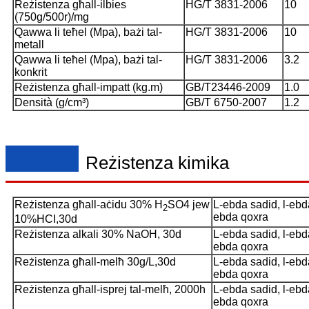
Reżistenza għall-ilbies
HG/T 3831-2006
10
(750g/500r)/mg
Qawwa li teħel (Mpa), bażi tal-
HG/T 3831-2006
10
metall
Qawwa li teħel (Mpa), bażi tal-
HG/T 3831-2006
3.2
konkrit
Reżistenza għall-impatt (kg.m)
GB/T23446-2009
1.0
Densità (g/cm³)
GB/T 6750-2007
1.2
Reżistenza kimika
Reżistenza għall-aċidu 30% H
SO4 jew
L-ebda sadid, l-ebd
2
ebda qoxra
10%HCI,30d
Reżistenza alkali 30% NaOH, 30d
L-ebda sadid, l-ebd
ebda qoxra
Reżistenza għall-melħ 30g/L,30d
L-ebda sadid, l-ebd
ebda qoxra
Reżistenza għall-isprej tal-melħ, 2000h
L-ebda sadid, l-ebd
ebda qoxra