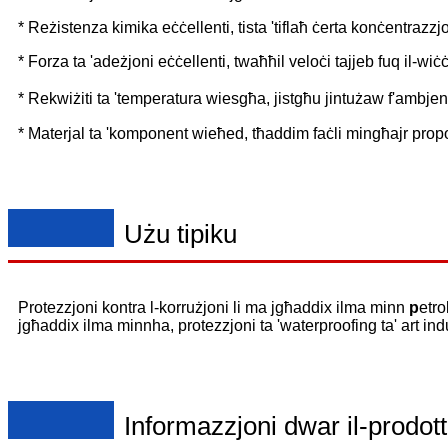
* Reżistenza kimika eċċellenti, tista 'tiflaħ ċerta konċentrazzjon
* Forza ta 'adeżjoni eċċellenti, twaħħil veloċi tajjeb fuq il-wiċċ
* Rekwiżiti ta 'temperatura wiesgħa, jistgħu jintużaw f'ambje
* Materjal ta 'komponent wieħed, tħaddim faċli mingħajr propo
Użu tipiku
Protezzjoni kontra l-korrużjoni li ma jgħaddix ilma minn
p
etro
jgħaddix ilma minnha, protezzjoni ta 'waterproofing ta' art indust
Informazzjoni dwar il-prodott