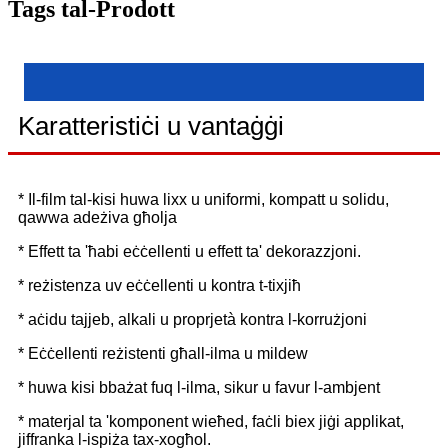
Tags tal-Prodott
Karatteristiċi u vantaġġi
* Il-film tal-kisi huwa lixx u uniformi, kompatt u solidu,
qawwa adeżiva għolja
* Effett ta 'ħabi eċċellenti u effett ta' dekorazzjoni.
* reżistenza uv eċċellenti u kontra t-tixjiħ
* aċidu tajjeb, alkali u proprjetà kontra l-korrużjoni
* Eċċellenti reżistenti għall-ilma u mildew
* huwa kisi bbażat fuq l-ilma, sikur u favur l-ambjent
* materjal ta 'komponent wieħed, faċli biex jiġi applikat,
jiffranka l-ispiża tax-xogħol.