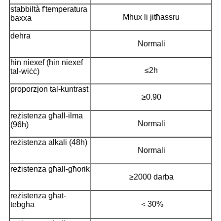
stabbiltà f'temperatura
Mhux li jitħassru
baxxa
dehra
Normali
ħin niexef (ħin niexef
≤2h
tal-wiċċ)
proporzjon tal-kuntrast
≥0.90
reżistenza għall-ilma
Normali
(96h)
reżistenza alkali (48h)
Normali
reżistenza għall-għorik
≥2000 darba
reżistenza għat-
＜30%
tebgħa