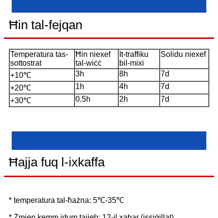
Ħin tal-fejqan
Temperatura tas-
Ħin niexef
It-traffiku
Solidu niexef
sottostrat
tal-wiċċ
bil-mixi
3h
8h
7d
+10℃
1h
4h
7d
+20℃
0.5h
2h
7d
+30℃
Ħajja fuq l-ixkaffa
* temperatura tal-ħażna: 5℃-35℃
* Żmien kemm idum tajjeb: 12-il xahar (issiġillat)