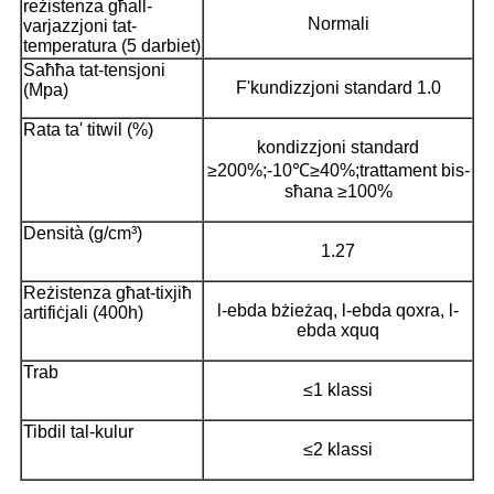
reżistenza għall-
Normali
varjazzjoni tat-
temperatura (5 darbiet)
Saħħa tat-tensjoni
F'kundizzjoni standard 1.0
(Mpa)
Rata ta' titwil (%)
kondizzjoni standard
≥200%;-10℃≥40%;trattament bis-
sħana ≥100%
Densità (g/cm³)
1.27
Reżistenza għat-tixjiħ
l-ebda bżieżaq, l-ebda qoxra, l-
artifiċjali (400h)
ebda xquq
Trab
≤1 klassi
Tibdil tal-kulur
≤2 klassi