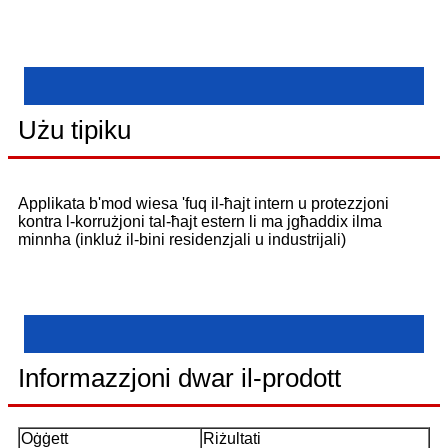
Użu tipiku
Applikata b'mod wiesa 'fuq il-ħajt intern u protezzjoni
kontra l-korrużjoni tal-ħajt estern li ma jgħaddix ilma
minnha (inkluż il-bini residenzjali u industrijali)
Informazzjoni dwar il-prodott
Oġġett
Riżultati