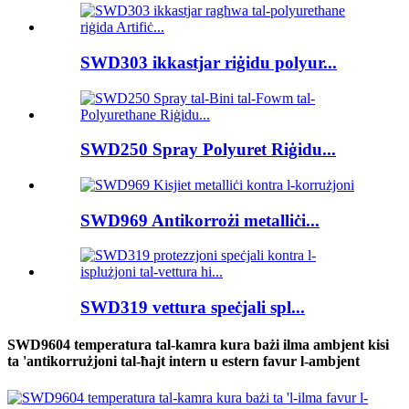
SWD303 ikkastjar riġidu polyur...
SWD250 Spray Polyuret Riġidu...
SWD969 Antikorrożi metalliċi...
SWD319 vettura speċjali spl...
SWD9604 temperatura tal-kamra kura bażi ilma ambjent kisi
ta 'antikorrużjoni tal-ħajt intern u estern favur l-ambjent