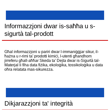
Informazzjoni dwar is-saħħa u s-
sigurtà tal-prodott
Għal informazzjoni u pariri dwar l-immaniġġjar sikur, il-
ħażna u r-rimi ta’ prodotti kimiċi, l-utenti għandhom
jirreferu għall-aħħar Skeda ta’ Dejta dwar is-Sigurtà tal-
Materjal li fiha data fiżika, ekoloġika, tossikoloġika u data
oħra relatata mas-sikurezza.
Dikjarazzjoni ta' integrità