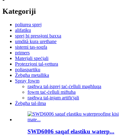
Kategoriji
poliurea sprej
alifatiku
sprej bi pressjoni baxxa
umdità kura urethane
sistemi tas-soqfa
primers
Materjali speċjali
Protezzjoni tal-vettura
poliaspartiku
Żebgħa metallika
Spray fowm
ragħwa tal-isprej taċ-ċelluli magħluqa
fowm taċ-ċelluli miftuħa
ragħwa tal-injam artifiċjali
Żebgħa tal-ilma
SWD6006 saqaf elastiku waterp...