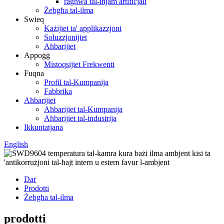
ragħwa tal-injam artifiċjali
Żebgħa tal-ilma
Swieq
Każijiet ta' applikazzjoni
Soluzzjonijiet
Aħbarijiet
Appoġġ
Mistoqsijiet Frekwenti
Fuqna
Profil tal-Kumpanija
Fabbrika
Aħbarijiet
Aħbarijiet tal-Kumpanija
Aħbarijiet tal-industrija
Ikkuntatjana
English
Dar
Prodotti
Żebgħa tal-ilma
prodotti