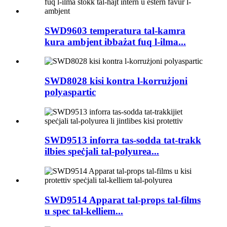
SWD9603 temperatura tal-kamra
kura ambjent ibbażat fuq l-ilma...
SWD8028 kisi kontra l-korrużjoni
polyaspartic
SWD9513 inforra tas-sodda tat-trakk
ilbies speċjali tal-polyurea...
SWD9514 Apparat tal-props tal-films
u spec tal-kelliem...