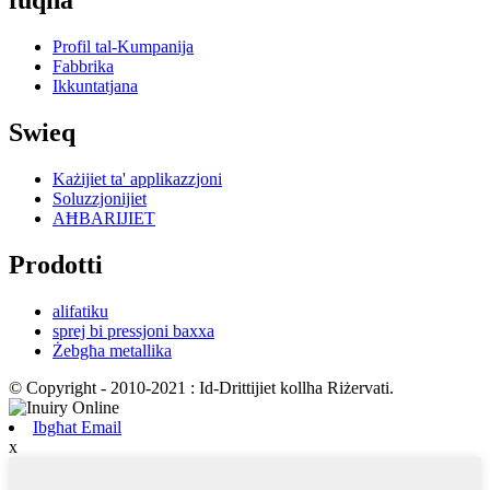
fuqna
Profil tal-Kumpanija
Fabbrika
Ikkuntatjana
Swieq
Każijiet ta' applikazzjoni
Soluzzjonijiet
AĦBARIJIET
Prodotti
alifatiku
sprej bi pressjoni baxxa
Żebgħa metallika
© Copyright - 2010-2021 : Id-Drittijiet kollha Riżervati.
Ibgħat Email
x