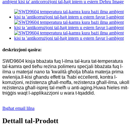
deskrizzjoni qasira:
SWD9604 kisja bbażata fuq l-ilma tal-kura tat-temperatura
tal-kamra qed tieħu reżina polimeru speċjali bbażata fuq l-
ilma u materjal nano ta 'kwalità għolja bħala materja prima
ewlenija.Il-kisi għandu effett ta 'ħabi eċċellenti, kontra l-
korrużjoni, reżistenza għall-moffa, reżistenza għall-ilma, ukoll
reżistenza għall-isprej tal-melħ u anti-aging.Huwa ħieles mit-
tniġġis waqt l-applikazzjoni u wara t-tqaddid.
Ibgħat email lilna
Dettall tal-Prodott