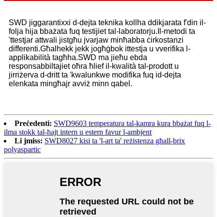
SWD jiggarantixxi d-dejta teknika kollha ddikjarata f'din il-
folja hija bbażata fuq testijiet tal-laboratorju.Il-metodi ta
'ttestjar attwali jistgħu jvarjaw minħabba ċirkostanzi
differenti.Għalhekk jekk jogħġbok ittestja u vverifika l-
applikabilità tagħha.SWD ma jieħu ebda
responsabbiltajiet oħra ħlief il-kwalità tal-prodott u
jirriżerva d-dritt ta 'kwalunkwe modifika fuq id-dejta
elenkata mingħajr avviż minn qabel.
Preċedenti:
SWD9603 temperatura tal-kamra kura bbażat fuq l-
ilma stokk tal-ħajt intern u estern favur l-ambjent
Li jmiss:
SWD8027 kisi ta 'l-art ta' reżistenza għall-brix
polyaspartic