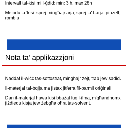
Intervall tal-kisi mill-ġdid: min: 3 h, max 28h
Metodu ta 'kisi: sprej mingħajr arja, sprej ta' l-arja, pinzell,
romblu
Nota ta' applikazzjoni
Naddaf il-wiċċ tas-sottostrat, mingħajr żejt, trab jew sadid.
Il-materjal tal-bqija ma jistax jitferra fil-barmil oriġinali.
Dan il-materjal huwa kisi bbażat fuq l-ilma, m'għandhomx
jiżdiedu kisja jew żebgħa oħra tas-solvent.