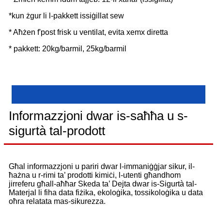
*kun żgur li l-pakkett issiġillat sew
* Aħżen f'post frisk u ventilat, evita xemx diretta
* pakkett: 20kg/barmil, 25kg/barmil
Informazzjoni dwar is-saħħa u s-
sigurtà tal-prodott
Għal informazzjoni u pariri dwar l-immaniġġjar sikur, il-
ħażna u r-rimi ta’ prodotti kimiċi, l-utenti għandhom
jirreferu għall-aħħar Skeda ta’ Dejta dwar is-Sigurtà tal-
Materjal li fiha data fiżika, ekoloġika, tossikoloġika u data
oħra relatata mas-sikurezza.