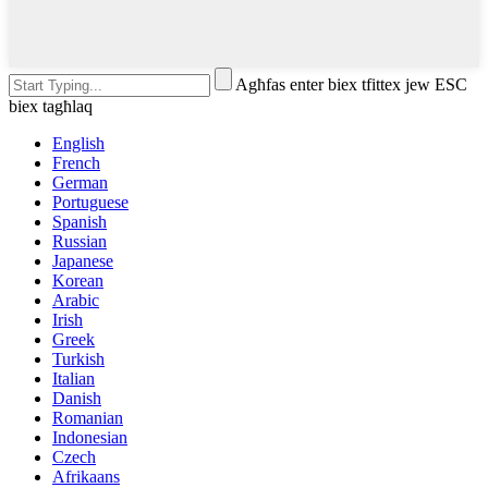
Agħfas enter biex tfittex jew ESC
biex tagħlaq
English
French
German
Portuguese
Spanish
Russian
Japanese
Korean
Arabic
Irish
Greek
Turkish
Italian
Danish
Romanian
Indonesian
Czech
Afrikaans