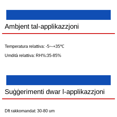
Ambjent tal-applikazzjoni
Temperatura relattiva: -5~-+35℃
Umdità relattiva: RH%:35-85%
Suġġerimenti dwar l-applikazzjoni
Dft rakkomandat: 30-80 um