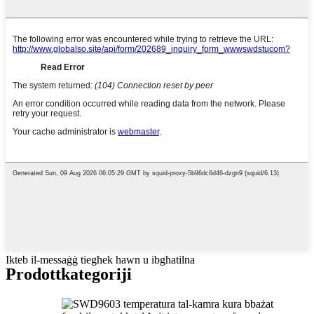
Ikteb il-messaġġ tiegħek hawn u ibgħatilna
Prodott
kategoriji