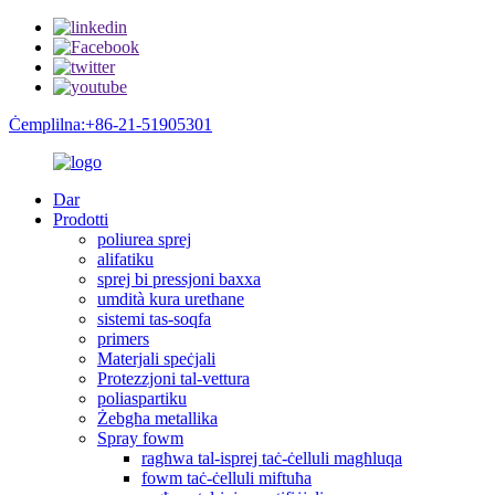
Ċemplilna:+86-21-51905301
Dar
Prodotti
poliurea sprej
alifatiku
sprej bi pressjoni baxxa
umdità kura urethane
sistemi tas-soqfa
primers
Materjali speċjali
Protezzjoni tal-vettura
poliaspartiku
Żebgħa metallika
Spray fowm
ragħwa tal-isprej taċ-ċelluli magħluqa
fowm taċ-ċelluli miftuħa