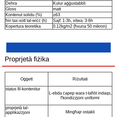
Dehra
Kulur aġġustabbli
Gloss
matt
Kontenut solidu (%)
≥63
ħin tax-xott tal-wiċċ (h)
Sajf: 1-3h, xitwa: 3-6h
Kopertura teoretika
0.12kg/m2 (ħxuna 50 mikron)
Proprjetà fiżika
Oġġett
Riżultati
status fil-kontenitur
L-ebda ċapep wara t-taħlit indaqs,
f'kondizzjoni uniformi
proprjetà tal-
Mingħajr ostakli
applikazzjoni