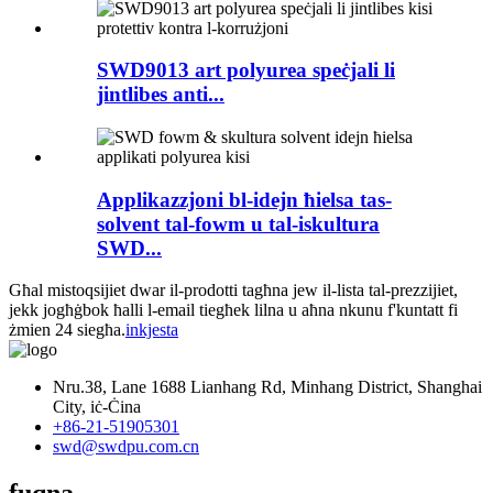
SWD9013 art polyurea speċjali li
jintlibes anti...
Applikazzjoni bl-idejn ħielsa tas-
solvent tal-fowm u tal-iskultura
SWD...
Għal mistoqsijiet dwar il-prodotti tagħna jew il-lista tal-prezzijiet,
jekk jogħġbok ħalli l-email tiegħek lilna u aħna nkunu f'kuntatt fi
żmien 24 siegħa.
inkjesta
Nru.38, Lane 1688 Lianhang Rd, Minhang District, Shanghai
City, iċ-Ċina
+86-21-51905301
swd@swdpu.com.cn