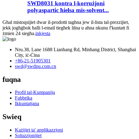
SWD8031 kontra l-korrużjoni
polyaspartic ħielsa mis-solvent...
Għal mistoqsijiet dwar il-prodotti tagħna jew il-lista tal-prezzijiet,
jekk jogħġbok ħalli l-email tiegħek lilna u aħna nkunu f'kuntatt fi
żmien 24 siegħa.
inkjesta
Nru.38, Lane 1688 Lianhang Rd, Minhang District, Shanghai
City, iċ-Ċina
+86-21-51905301
swd@swdpu.com.cn
fuqna
Profil tal-Kumpanija
Fabbrika
Ikkuntatjana
Swieq
Każijiet ta' applikazzjoni
Soluzzjonijiet