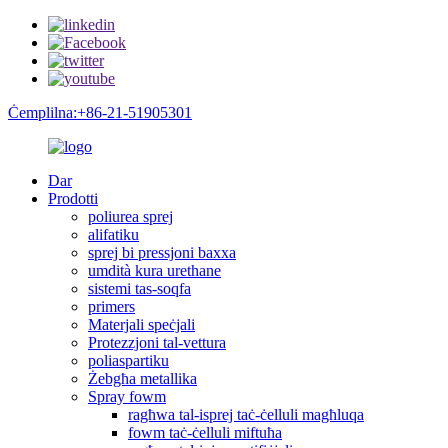
Ċemplilna:+86-21-51905301
Dar
Prodotti
poliurea sprej
alifatiku
sprej bi pressjoni baxxa
umdità kura urethane
sistemi tas-soqfa
primers
Materjali speċjali
Protezzjoni tal-vettura
poliaspartiku
Żebgħa metallika
Spray fowm
ragħwa tal-isprej taċ-ċelluli magħluqa
fowm taċ-ċelluli miftuħa