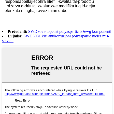
responsabbiltajiet oħra ħlief il-kwalità tal-prodott u
jirriżerva d-dritt ta 'kwalunkwe modifika fuq id-dejta
elenkata mingħajr avviż minn qabel.
Preċedenti:
SWD8029 topcoat polyaspartic b'żewġ komponenti
Li jmiss:
SWD8031 kisi antikorrużjoni polyaspartic ħieles mis-
solvent