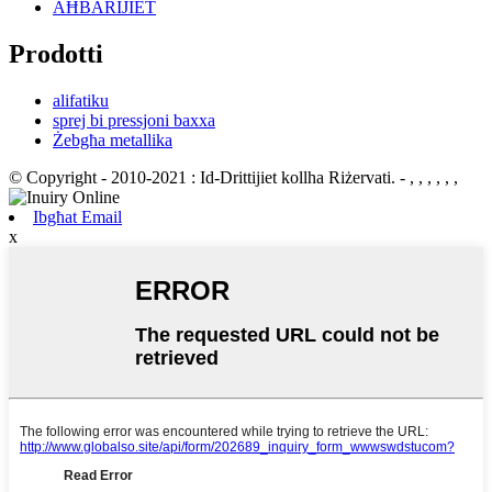
AĦBARIJIET
Prodotti
alifatiku
sprej bi pressjoni baxxa
Żebgħa metallika
© Copyright - 2010-2021 : Id-Drittijiet kollha Riżervati.
- , , , , , ,
Ibgħat Email
x