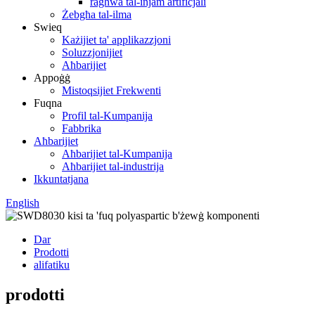
ragħwa tal-injam artifiċjali
Żebgħa tal-ilma
Swieq
Każijiet ta' applikazzjoni
Soluzzjonijiet
Aħbarijiet
Appoġġ
Mistoqsijiet Frekwenti
Fuqna
Profil tal-Kumpanija
Fabbrika
Aħbarijiet
Aħbarijiet tal-Kumpanija
Aħbarijiet tal-industrija
Ikkuntatjana
English
Dar
Prodotti
alifatiku
prodotti