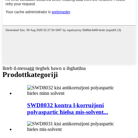
Ikteb il-messaġġ tiegħek hawn u ibgħatilna
Prodott
kategoriji
SWD8032 kontra l-korrużjoni
polyaspartic ħielsa mis-solvent...