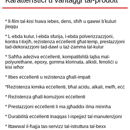
* Il-film tal-kisi huwa iebes, dens, sħiħ u qawwi b'kuluri
jleqqu
* L-ebda kulur, l-ebda sfurija, l-ebda polverizzazzjoni,
kontra t-tixjiħ, reżistenza eċċellenti għat-temp, prestazzjoni
tad-dekorazzjoni tad-dawl u taż-żamma tal-kulur
* Saħħa adeżiva eċċellenti, kompatibilità tajba mal-
polyurethane, epoxy, gomma klorinata, alkidi, fenoliċi u
kisi ieħor
* Ilbes eċċellenti u reżistenza għall-impatt
*Reżistenza kimika eċċellenti, bħal aċidu, alkali, melħ, eċċ
* Reżistenza għall-korrużjoni eċċellenti
* Prestazzjoni eċċellenti li ma jgħaddix ilma minnha
* Durabilità eċċellenti tnaqqas l-ispejjeż tal-manutenzjoni
* Ittawwal il-ħajja tas-servizz tal-istruttura tal-bexx