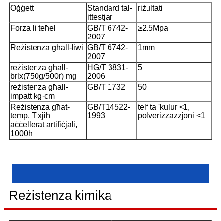
Oġġett
Standard tal-
riżultati
ittestjar
Forza li teħel
GB/T 6742-
≥2.5Mpa
2007
Reżistenza għall-liwi
GB/T 6742-
1mm
2007
reżistenza għall-
HG/T 3831-
5
brix(750g/500r) mg
2006
reżistenza għall-
GB/T 1732
50
impatt kg·cm
Reżistenza għat-
GB/T14522-
telf ta 'kulur <1, ​​
temp, Tixjiħ
1993
polverizzazzjoni <1
aċċellerat artifiċjali,
1000h
Reżistenza kimika