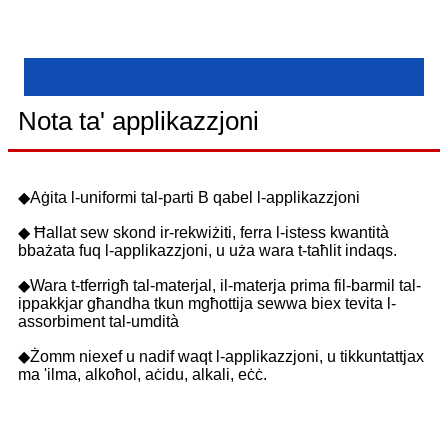
Nota ta' applikazzjoni
◆Aġita l-uniformi tal-parti B qabel l-applikazzjoni
◆ Ħallat sew skond ir-rekwiżiti, ferra l-istess kwantità
bbażata fuq l-applikazzjoni, u uża wara t-taħlit indaqs.
◆Wara t-tferrigħ tal-materjal, il-materja prima fil-barmil tal-
ippakkjar għandha tkun mgħottija sewwa biex tevita l-
assorbiment tal-umdità
◆Żomm niexef u nadif waqt l-applikazzjoni, u tikkuntattjax
ma 'ilma, alkoħol, aċidu, alkali, eċċ.