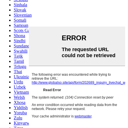
Sinhala
Slovak
Slovenian
Somali
Samoan
Scots Gaelic
Shona
Sindhi
Sundanese
Swahili
Tajik
Tamil
Telugu
Thai
Ukrainian
Urdu
Uzbek
Vietnamese
Welsh
Xhosa
Yiddish
Yoruba
Zulu
Kinyarwanda