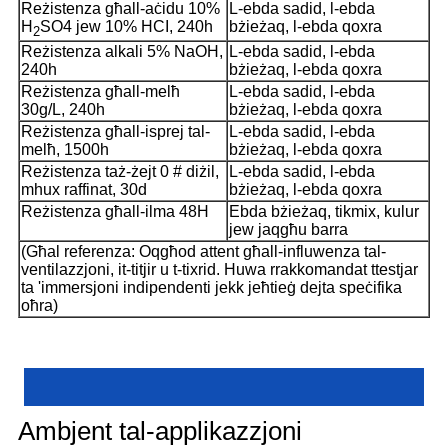
Reżistenza għall-aċidu 10%
L-ebda sadid, l-ebda
H
SO4 jew 10% HCI, 240h
bżieżaq, l-ebda qoxra
2
Reżistenza alkali 5% NaOH,
L-ebda sadid, l-ebda
240h
bżieżaq, l-ebda qoxra
Reżistenza għall-melħ
L-ebda sadid, l-ebda
30g/L, 240h
bżieżaq, l-ebda qoxra
Reżistenza għall-isprej tal-
L-ebda sadid, l-ebda
melħ, 1500h
bżieżaq, l-ebda qoxra
Reżistenza taż-żejt 0 # diżil,
L-ebda sadid, l-ebda
mhux raffinat, 30d
bżieżaq, l-ebda qoxra
Reżistenza għall-ilma 48H
Ebda bżieżaq, tikmix, kulur
jew jaqgħu barra
(Għal referenza: Oqgħod attent għall-influwenza tal-
ventilazzjoni, it-titjir u t-tixrid. Huwa rrakkomandat ttestjar
ta 'immersjoni indipendenti jekk jeħtieġ dejta speċifika
oħra)
Ambjent tal-applikazzjoni