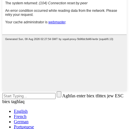
Agħfas enter biex tfittex jew ESC
biex tagħlaq
English
French
German
Portuguese