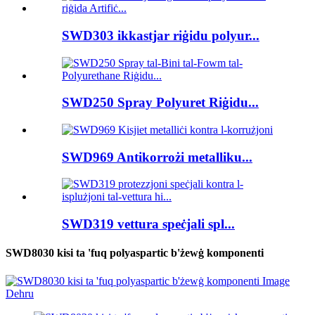
SWD303 ikkastjar riġidu polyur...
SWD250 Spray Polyuret Riġidu...
SWD969 Antikorrożi metalliku...
SWD319 vettura speċjali spl...
SWD8030 kisi ta 'fuq polyaspartic b'żewġ komponenti