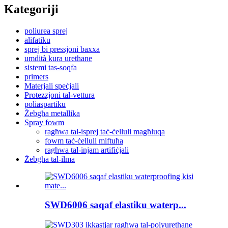
Kategoriji
poliurea sprej
alifatiku
sprej bi pressjoni baxxa
umdità kura urethane
sistemi tas-soqfa
primers
Materjali speċjali
Protezzjoni tal-vettura
poliaspartiku
Żebgħa metallika
Spray fowm
ragħwa tal-isprej taċ-ċelluli magħluqa
fowm taċ-ċelluli miftuħa
ragħwa tal-injam artifiċjali
Żebgħa tal-ilma
SWD6006 saqaf elastiku waterp...