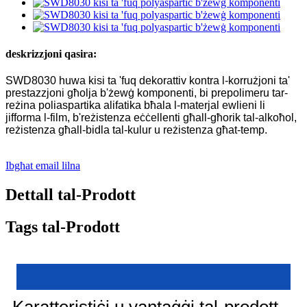
deskrizzjoni qasira:
SWD8030 huwa kisi ta 'fuq dekorattiv kontra l-korrużjoni ta'
prestazzjoni għolja b'żewġ komponenti, bi prepolimeru tar-
reżina poliaspartika alifatika bħala l-materjal ewlieni li
jifforma l-film, b'reżistenza eċċellenti għall-għorik tal-alkoħol,
reżistenza għall-bidla tal-kulur u reżistenza għat-temp.
Ibgħat email lilna
Dettall tal-Prodott
Tags tal-Prodott
Karatteristiċi u vantaġġi tal-prodott