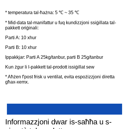
* temperatura tal-ħażna: 5 ℃ ~ 35 ℃
* Mid-data tal-manifattur u fuq kundizzjoni ssiġillata tal-
pakkett oriġinali:
Parti A: 10 xhur
Parti B: 10 xhur
Ippakkjar: Parti A 25kg/tanbur, parti B 25g/tanbur
Kun żgur li l-pakkett tal-prodott issiġillat sew
* Aħżen f'post frisk u ventilat, evita espożizzjoni diretta
għax-xemx.
Informazzjoni dwar is-saħħa u s-