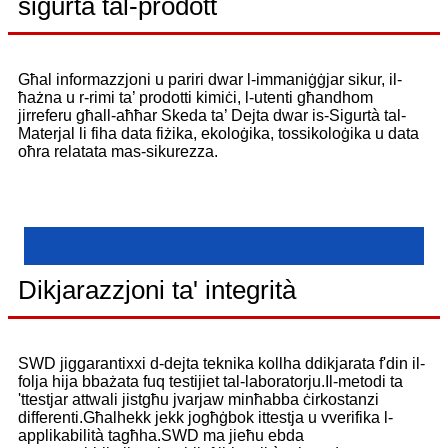
sigurtà tal-prodott
Għal informazzjoni u pariri dwar l-immaniġġjar sikur, il-
ħażna u r-rimi ta’ prodotti kimiċi, l-utenti għandhom
jirreferu għall-aħħar Skeda ta’ Dejta dwar is-Sigurtà tal-
Materjal li fiha data fiżika, ekoloġika, tossikoloġika u data
oħra relatata mas-sikurezza.
Dikjarazzjoni ta' integrità
SWD jiggarantixxi d-dejta teknika kollha ddikjarata f'din il-
folja hija bbażata fuq testijiet tal-laboratorju.Il-metodi ta
'ttestjar attwali jistgħu jvarjaw minħabba ċirkostanzi
differenti.Għalhekk jekk jogħġbok ittestja u vverifika l-
applikabilità tagħha.SWD ma jieħu ebda