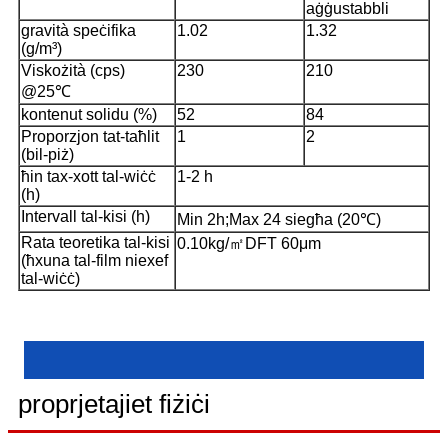
aġġustabbli
gravità speċifika
1.02
1.32
(g/m³)
Viskożità (cps)
230
210
@25℃
kontenut solidu (%)
52
84
Proporzjon tat-taħlit
1
2
(bil-piż)
ħin tax-xott tal-wiċċ
1-2 h
(h)
Intervall tal-kisi (h)
Min 2h;Max 24 siegħa (20℃)
Rata teoretika tal-kisi
0.10kg/㎡DFT 60μm
(ħxuna tal-film niexef
tal-wiċċ)
proprjetajiet fiżiċi