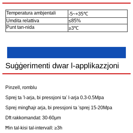
Temperatura ambjentali
-5~+35℃
Umdita relattiva
≤85%
Punt tan-nida
≥3℃
Suġġerimenti dwar l-applikazzjoni
Pinzell, romblu
Sprej ta 'l-arja, bi pressjoni ta' l-arja 0.3-0.5Mpa
Sprej mingħajr arja, bi pressjoni ta 'sprej 15-20Mpa
Dft rakkomandat: 30-60μm
Ħin tal-kisi tal-intervall: ≥3h